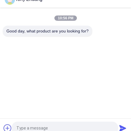
Una máquina de articulación de madera lateral, máquina de la
prensa de la carpintería de T8cm 16Mpa
10:56 PM
Máquina común de la prensa de marco de puerta de la
talladora 16Mpa T80mm del finger doble de los lados
Good day, what product are you looking for?
Categorías Populares
Todos
Máquina De La 
Máquina De 
Sierra De La Banda 
Thicknesser De La 
De La Carpintería
Carpintería
Precintadora De 
Fresadora De La 
Borde De La 
Carpintería
Carpintería
Escopleadora De La 
Máquina Que 
Carpintería
Enarena De La 
Carpintería
Máquina Del Torno 
Cabina De Espray De 
De La Carpintería
La Carpintería
Solicitar una cotización