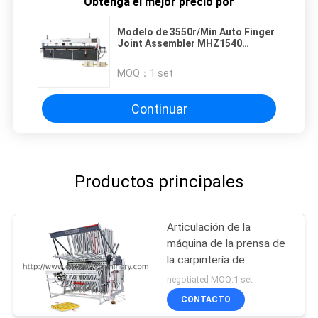
Obtenga el mejor precio por
Modelo de 3550r/Min Auto Finger
Joint Assembler MHZ1540
MHZ1560
MOQ：
1 set
Continuar
Productos principales
Articulación de la
máquina de la prensa de
la carpintería de
L2500mm
negotiated MOQ:1 set
CONTACTO