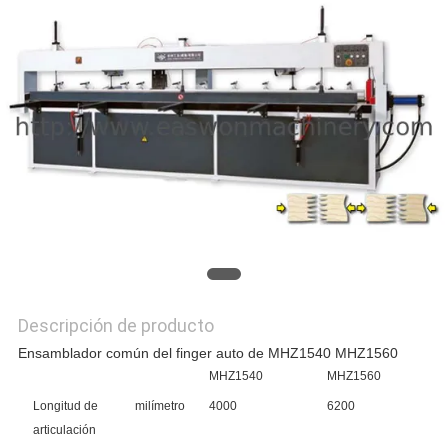
CITA
MAPA
DEL
SITIO
PRIVACY
POLICY
Descripción de producto
Ensamblador común del finger auto de MHZ1540 MHZ1560
MHZ1540
MHZ1560
Longitud de
milímetro
4000
6200
articulación