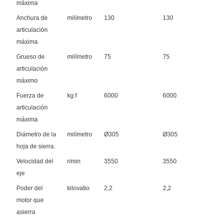
máxima
Anchura de
milímetro
130
130
articulación
máxima
Grueso de
milímetro
75
75
articulación
máximo
Fuerza de
kg.f
6000
6000
articulación
máxima
Diámetro de la
milímetro
Ø305
Ø305
hoja de sierra.
Velocidad del
r/min
3550
3550
eje
Poder del
kilovatio
2,2
2,2
motor que
asierra