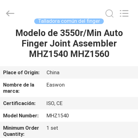
-
2026
Linyi
Ruixiang
Import
Talladora común del finger
&
Export
Modelo de 3550r/Min Auto
HOGAR
Co.,
Ltd..
All
Finger Joint Assembler
Rights
Reserved.
PRODUCTOS
MHZ1540 MHZ1560
SOBRE
Place of Origin:
China
NOSOTROS
Nombre de la
Easwon
marca:
VIAJE
Certificación:
ISO, CE
DE
Model Number:
MHZ1540
LA
Minimum Order
1 set
FÁBRICA
Quantity: