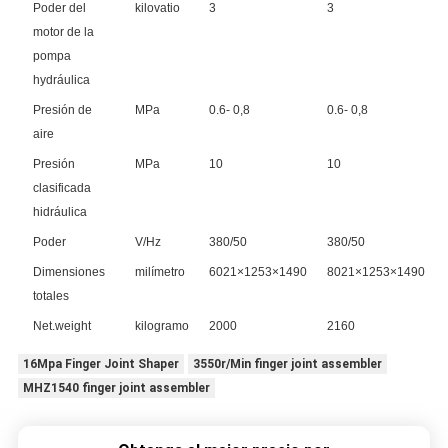
Poder del
kilovatio
3
3
motor de la
pompa
hydráulica
Presión de
MPa
0.6- 0,8
0.6- 0,8
aire
Presión
MPa
10
10
clasificada
hidráulica
Poder
V/Hz
380/50
380/50
Dimensiones
milímetro
6021×1253×1490
8021×1253×1490
totales
Net.weight
kilogramo
2000
2160
16Mpa Finger Joint Shaper
3550r/Min finger joint assembler
MHZ1540 finger joint assembler