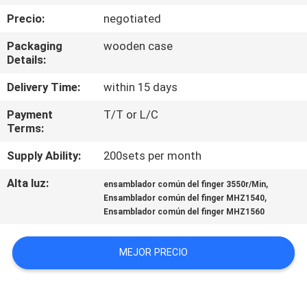
Precio:
negotiated
CONTROL
Packaging
wooden case
DE
Details:
CALIDAD
Delivery Time:
within 15 days
Payment
T/T or L/C
ÉNTRENOS
Terms:
EN
Supply Ability:
200sets per month
CONTACTO
Alta luz:
,
ensamblador común del finger 3550r/Min
CON
,
Ensamblador común del finger MHZ1540
Ensamblador común del finger MHZ1560
NOTICIAS
MEJOR PRECIO
PIDA
UNA