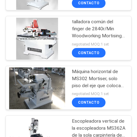
CONTACTO
CONTROL
talladora común del
DE
20
finger de 2840r/Min
CALIDAD
Woodworking Mortising
Precintadora de
Machine MX3510A
negotiated MOQ:1 set
borde de la
MX3516
ÉNTRENOS
CONTACTO
carpintería
EN
Máquina horizontal de
CONTACTO
MS302 Mortiser, solo
CON
piso del eje que coloca
29
Mortiser
negotiated MOQ:1 set
Fresadora de la
CONTACTO
NOTICIAS
carpintería
Escopleadora vertical de
PIDA
la escopleadora MS362A
UNA
de la sola carpintería del