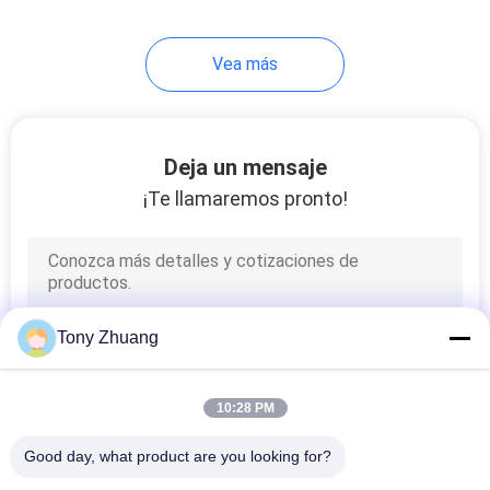
13
Vea más
Talladora común del
finger
Deja un mensaje
¡Te llamaremos pronto!
8
Máquina de la
Tony Zhuang
prensa de la
membrana
10:28 PM
Good day, what product are you looking for?