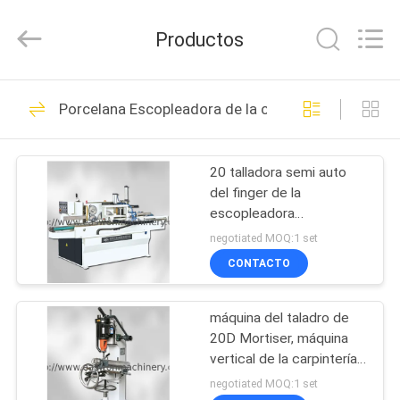
-
2026
Linyi
Productos
Ruixiang
Import
&
Export
HOGAR
Co.,
48
Ltd..
Porcelana Escopleadora de la carpintería
All
Máquina de la sierra
Rights
Reserved.
PRODUCTOS
de la banda de la
20 talladora semi auto
del finger de la
carpintería
SOBRE
escopleadora
NOSOTROS
MXB3515A de la
negotiated MOQ:1 set
carpintería del grado
CONTACTO
29
VIAJE
Máquina de
máquina del taladro de
DE
20D Mortiser, máquina
LA
Thicknesser de la
vertical de la carpintería
del eje de MS362B sola
FÁBRICA
negotiated MOQ:1 set
carpintería