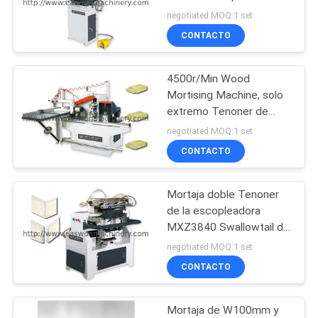
eje
negotiated MOQ:1 set
CITA
CONTACTO
13
MAPA
Escopleadora de la
4500r/Min Wood
DEL
Mortising Machine, solo
carpintería
SITIO
extremo Tenoner de
MD2110B
negotiated MOQ:1 set
CONTACTO
PRIVACY
POLICY
Mortaja doble Tenoner
17
de la escopleadora
Máquina que
MXZ3840 Swallowtail de
la carpintería del eje
negotiated MOQ:1 set
enarena de la
CONTACTO
carpintería
Mortaja de W100mm y