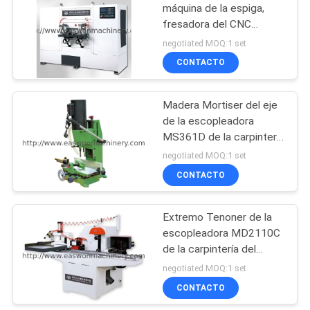
máquina de la espiga,
fresadora del CNC
8
MXK3810
negotiated MOQ:1 set
Máquina del torno
CONTACTO
de la carpintería
Madera Mortiser del eje
de la escopleadora
MS361D de la carpintería
vertical sola
negotiated MOQ:1 set
CONTACTO
10
Cabina de espray de
Extremo Tenoner de la
escopleadora MD2110C
la carpintería
de la carpintería del
movimiento 1200m m de
negotiated MOQ:1 set
la tabla solo
CONTACTO