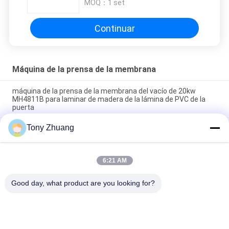
MOQ：
1 set
Continuar
Máquina de la prensa de la membrana
máquina de la prensa de la membrana del vacío de 20kw
MH4811B para laminar de madera de la lámina de PVC de la
puerta
Tony Zhuang
La máquina de trabajo MH4812D1 de la prensa de la
membrana de T60mm limpia la máquina con la aspiradora que
lamina
6:21 AM
210 poste de la máquina L3000mm MDK5531 NC de la prensa
de la membrana del grado que forma la máquina
Good day, what product are you looking for?
Categorías Populares
Todos