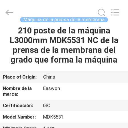
-
2026
Linyi
Ruixiang
Import
Máquina de la prensa de la membrana
&
Export
210 poste de la máquina
HOGAR
Co.,
Ltd..
All
L3000mm MDK5531 NC de la
Rights
Reserved.
PRODUCTOS
prensa de la membrana del
grado que forma la máquina
SOBRE
NOSOTROS
Place of Origin:
China
Nombre de la
Easwon
VIAJE
marca:
DE
Certificación:
ISO
LA
Model Number:
MDK5531
FÁBRICA