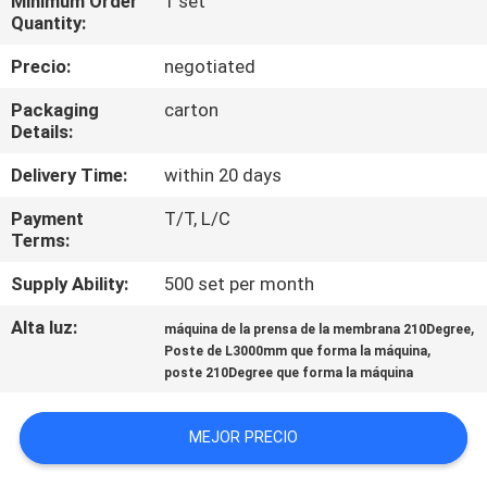
Minimum Order
1 set
Quantity:
CONTROL
Precio:
negotiated
DE
Packaging
carton
CALIDAD
Details:
Delivery Time:
within 20 days
ÉNTRENOS
Payment
T/T, L/C
EN
Terms:
CONTACTO
Supply Ability:
500 set per month
CON
Alta luz:
,
máquina de la prensa de la membrana 210Degree
,
Poste de L3000mm que forma la máquina
NOTICIAS
poste 210Degree que forma la máquina
MEJOR PRECIO
PIDA
UNA