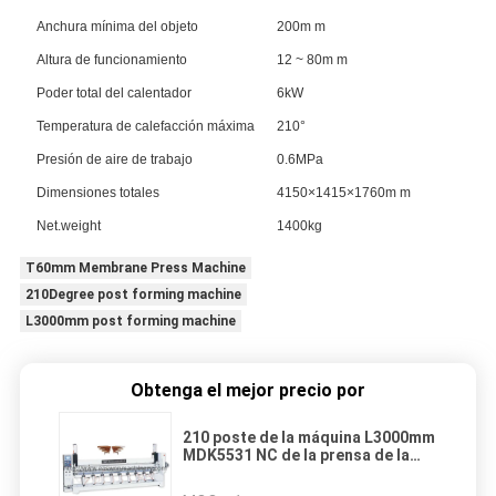
Anchura mínima del objeto
200m m
Altura de funcionamiento
12 ~ 80m m
Poder total del calentador
6kW
Temperatura de calefacción máxima
210°
Presión de aire de trabajo
0.6MPa
Dimensiones totales
4150×1415×1760m m
Net.weight
1400kg
T60mm Membrane Press Machine
210Degree post forming machine
L3000mm post forming machine
Obtenga el mejor precio por
210 poste de la máquina L3000mm
MDK5531 NC de la prensa de la
membrana del grado que forma la
máquina