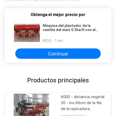
Obtenga el mejor precio por
Máquina del plantador de la
semilla del maíz 0.3ha/H con el
fertilizante, plantador de la
semilla de la fila de la siembra una
MOQ：
1 set
de D50mm
Continuar
Productos principales
6000 - distancia vegetal
30 - los 60cm de la fila
de la repicadora
8000plants/Hour
negotiated MOQ:1