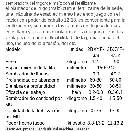
sembradora del trigo/del maíz con el fertilizante
el plantador del trigo (maíz) cum el fertilizante de la serie,
una máquina de establecimiento haciendo juego con el
tractor con poder de caballo 12-18, es conveniente para la
fertilización y sembrar en los campos del trigo y de maíz
en el llano y las áreas montañosas. La máquina tiene las
ventajas de la buena flexibilidad, de la gama ancha del
uso, incluso de la difusión, del etc.
Modelo
unidad
2BXYF-
2BXYF-
3/9
4/12
Peso
kilogramo
145
190
Espaciamiento de la fila
milímetro
150~240
Sembrador de líneas
3/9
4/12
Profundidad de abandono
milímetro
60-80
60-80
Siembra de profundidad
milímetro
30-50
30-50
Eficacia del trabajo
ha/h
0.2-0.3
0.3-0.4
Sembrador de cantidad por
kilogramo
1.5-40
1.5-50
MU
Cantidad de la fertilización
kilogramo
0~75
0~90
por MU
Poder hecho juego
kilovatio
8.8-13.2
11-13.2
farm equipment
agricultural machine
seeder