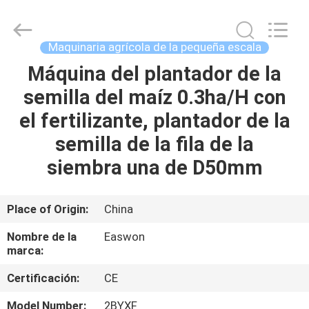
-
2026
Linyi
Ruixiang
Import
Maquinaria agrícola de la pequeña escala
&
Export
Máquina del plantador de la
HOGAR
Co.,
Ltd..
All
semilla del maíz 0.3ha/H con
Rights
Reserved.
PRODUCTOS
el fertilizante, plantador de la
semilla de la fila de la
SOBRE
siembra una de D50mm
NOSOTROS
Place of Origin:
China
VIAJE
Nombre de la
Easwon
DE
marca:
LA
Certificación:
CE
FÁBRICA
Model Number:
2BYXF