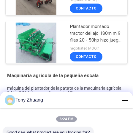
CONTACTO
Plantador montado
tractor del ajo 180m m 9
filas 20 - 50hp hizo juego
poder
negotiated MOQ:1
CONTACTO
Maquinaria agrícola de la pequeña escala
máquina del plantador de la patata de la maquinaria agrícola
0.1hm2/H de la pequeña escala 18hp
Tony Zhuang
Disco Dia660mm Front Mounted Power Harrow, grada de disco
resistente 70hp
6:24 PM
Arado tubular inconsútil del surco del tubo dos de la
maquinaria agrícola de la pequeña escala de W500mm
Good day, what product are you looking for?