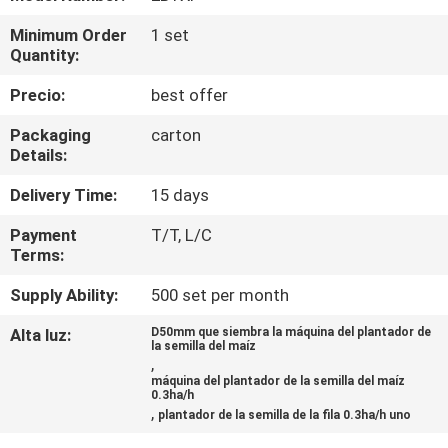
Minimum Order
1 set
CONTROL
Quantity:
DE
Precio:
best offer
CALIDAD
Packaging
carton
Details:
ÉNTRENOS
Delivery Time:
15 days
EN
Payment
T/T, L/C
CONTACTO
Terms:
CON
Supply Ability:
500 set per month
Alta luz:
D50mm que siembra la máquina del plantador de
NOTICIAS
la semilla del maíz
,
máquina del plantador de la semilla del maíz
0.3ha/h
PIDA
,
plantador de la semilla de la fila 0.3ha/h uno
UNA