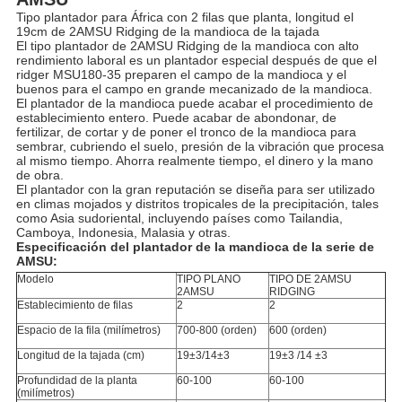
Tipo plantador para África con 2 filas que planta, longitud el
19cm de 2AMSU Ridging de la mandioca de la tajada
El tipo plantador de 2AMSU Ridging de la mandioca con alto
rendimiento laboral es un plantador especial después de que el
ridger MSU180-35 preparen el campo de la mandioca y el
buenos para el campo en grande mecanizado de la mandioca.
El plantador de la mandioca puede acabar el procedimiento de
establecimiento entero. Puede acabar de abondonar, de
fertilizar, de cortar y de poner el tronco de la mandioca para
sembrar, cubriendo el suelo, presión de la vibración que procesa
al mismo tiempo. Ahorra realmente tiempo, el dinero y la mano
de obra.
El plantador con la gran reputación se diseña para ser utilizado
en climas mojados y distritos tropicales de la precipitación, tales
como Asia sudoriental, incluyendo países como Tailandia,
Camboya, Indonesia, Malasia y otras.
Especificación del plantador de la mandioca de la serie de
AMSU:
Modelo
TIPO PLANO
TIPO DE 2AMSU
2AMSU
RIDGING
Establecimiento de filas
2
2
Espacio de la fila (milímetros)
700-800 (orden)
600 (orden)
Longitud de la tajada (cm)
19±3/14±3
19±3 /14 ±3
Profundidad de la planta
60-100
60-100
(milímetros)