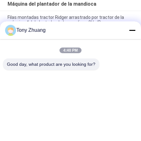
Máquina del plantador de la mandioca
Filas montadas tractor Ridger arrastrado por tractor de la
máquina 4 del plantador de la mandioca 8Ha/Day
Tony Zhuang
Fila gemela de trabajo de la segadora de la mandioca de D300-
400mm 2.1km/H
4:40 PM
Longitud el 19cm Ridger agrícola de la tajada de la máquina del
plantador de la mandioca de 2 filas
Good day, what product are you looking for?
Categorías Populares
Todos
Máquina De La 
Máquina De 
Sierra De La Banda 
Thicknesser De La 
De La Carpintería
Carpintería
Precintadora De 
Fresadora De La 
Borde De La 
Carpintería
Carpintería
Escopleadora De La 
Máquina Que 
Carpintería
Enarena De La 