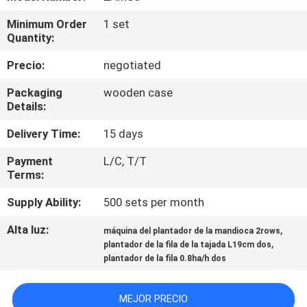
Minimum Order
1 set
CONTROL
Quantity:
DE
Precio:
negotiated
CALIDAD
Packaging
wooden case
Details:
ÉNTRENOS
Delivery Time:
15 days
EN
Payment
L/C, T/T
CONTACTO
Terms:
CON
Supply Ability:
500 sets per month
Alta luz:
,
máquina del plantador de la mandioca 2rows
NOTICIAS
,
plantador de la fila de la tajada L19cm dos
plantador de la fila 0.8ha/h dos
PIDA
MEJOR PRECIO
UNA