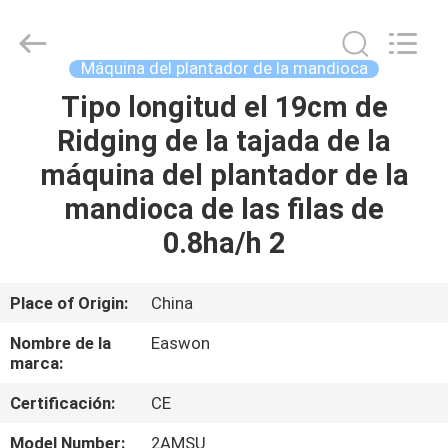
-
2026
Linyi
Ruixiang
Import
Máquina del plantador de la mandioca
&
Export
Tipo longitud el 19cm de
HOGAR
Co.,
Ltd..
All
Ridging de la tajada de la
Rights
Reserved.
PRODUCTOS
máquina del plantador de la
mandioca de las filas de
SOBRE
0.8ha/h 2
NOSOTROS
Place of Origin:
China
VIAJE
Nombre de la
Easwon
DE
marca:
LA
Certificación:
CE
FÁBRICA
Model Number:
2AMSU