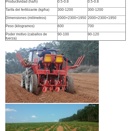
Productividad (ha/h)
0.5-0.8
0.5-0.8
Tarifa del fertilizante (kg/ha)
300-1200
300-1200
Dimensiones (milímetros)
2000×2300×1950
2000×2300×1950
Peso (kilogramos)
600
700
Poder motivo (caballos de
90-100
90-120
fuerza)