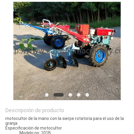
CITA
MAPA
DEL
SITIO
PRIVACY
POLICY
Descripción de producto
motocultor de la mano con la sierpe rotatoria para el uso de la
granja
Especificación de motocultor
Modelo no: 101B