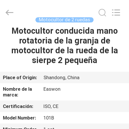
-
2026
Linyi
Ruixiang
Import
Motocultor de 2 ruedas
&
Export
Motocultor conducida mano
HOGAR
Co.,
Ltd..
All
rotatoria de la granja de
Rights
Reserved.
PRODUCTOS
motocultor de la rueda de la
sierpe 2 pequeña
SOBRE
NOSOTROS
Place of Origin:
Shandong, China
Nombre de la
Easwon
VIAJE
marca:
DE
Certificación:
ISO, CE
LA
Model Number:
101B
FÁBRICA