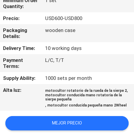
Minimum Order
1 set
Quantity:
CONTROL
Precio:
USD600-USD800
DE
Packaging
wooden case
CALIDAD
Details:
Delivery Time:
10 working days
ÉNTRENOS
Payment
L/C, T/T
EN
Terms:
CONTACTO
Supply Ability:
1000 sets per month
CON
Alta luz:
,
motocultor rotatorio de la rueda de la sierpe 2
motocultor conducida mano rotatoria de la
sierpe pequeña
NOTICIAS
,
motocultor conducida pequeña mano 2Wheel
PIDA
MEJOR PRECIO
UNA