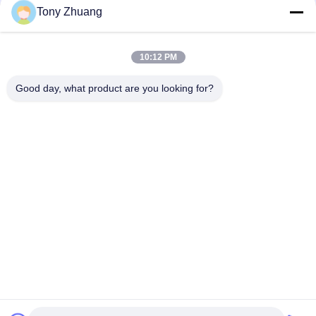
Tony Zhuang
tractor rodado dos de 210m m, motor 20 HP Mini Tractor With
Cultivator de CHANGCHAI
10:12 PM
Mini movimientos horizontales de motocultor de la rueda de
9.68kw 12HP 2 4 para el jardín
Good day, what product are you looking for?
Categorías Populares
Todos
Máquina De La 
Máquina De 
Sierra De La Banda 
Thicknesser De La 
De La Carpintería
Carpintería
Precintadora De 
Fresadora De La 
Borde De La 
Carpintería
Carpintería
Escopleadora De La 
Máquina Que 
Carpintería
Enarena De La 
Carpintería
Máquina Del Torno 
Cabina De Espray De 
De La Carpintería
La Carpintería