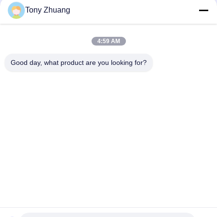
Tony Zhuang
4:59 AM
Good day, what product are you looking for?
Categorías Populares
Todos
Máquina De La 
Máquina De 
Sierra De La Banda 
Thicknesser De La 
De La Carpintería
Carpintería
Precintadora De 
Fresadora De La 
Borde De La 
Carpintería
Carpintería
Escopleadora De La 
Máquina Que 
Carpintería
Enarena De La 
Carpintería
Máquina Del Torno 
Cabina De Espray De 
De La Carpintería
La Carpintería