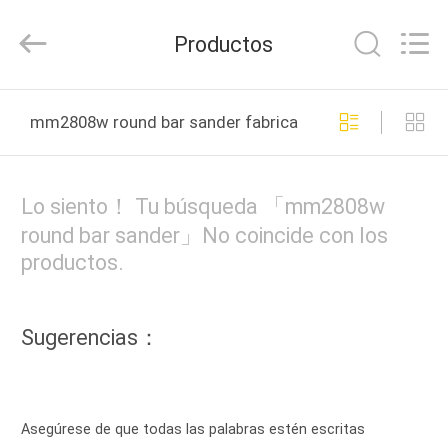
-
2026
Linyi
Productos
Ruixiang
Import
&
Export
HOGAR
Co.,
Ltd..
mm2808w round bar sander fabricación en línea
All
Rights
Reserved.
PRODUCTOS
Lo siento！ Tu búsqueda 「mm2808w
SOBRE
round bar sander」No coincide con los
productos.
NOSOTROS
VIAJE
Sugerencias：
DE
LA
FÁBRICA
Asegúrese de que todas las palabras estén escritas