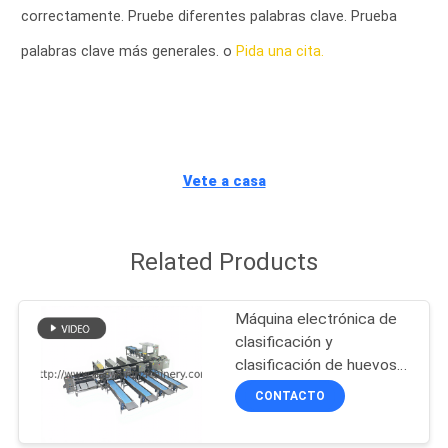
correctamente. Pruebe diferentes palabras clave. Prueba
CONTROL
palabras clave más generales. o
Pida una cita.
DE
CALIDAD
ÉNTRENOS
Vete a casa
EN
CONTACTO
Related Products
CON
Máquina electrónica de
NOTICIAS
clasificación y
clasificación de huevos
por ovoscopia LED de
CONTACTO
PIDA
30.000 huevos/hora
UNA