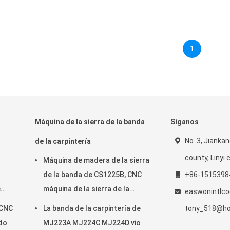
1
Máquina de la sierra de la banda
Síganos
No. 3, Jiankan
de la carpintería
county, Linyi c
Máquina de madera de la sierra
de la banda de CS1225B, CNC
+86-1515398
e
máquina de la sierra de la
easwonintlc
banda de 18 pulgadas
 CNC
La banda de la carpintería de
tony_518@ho
ndo
MJ223A MJ224C MJ224D vio