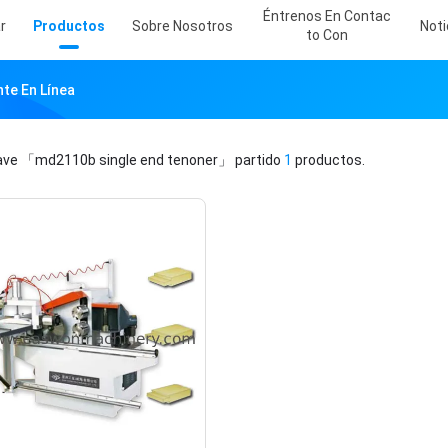
Éntrenos En Contac
r
Productos
Sobre Nosotros
Noti
To Con
te En Línea
lave
「md2110b single end tenoner」
partido
1
productos.