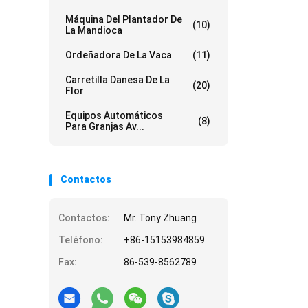
Máquina Del Plantador De
(10)
La Mandioca
Ordeñadora De La Vaca
(11)
Carretilla Danesa De La
(20)
Flor
Equipos Automáticos
(8)
Para Granjas Av...
Contactos
Contactos:
Mr. Tony Zhuang
Teléfono:
+86-15153984859
Fax:
86-539-8562789