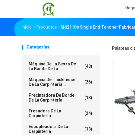
Hoga
Inicio
Productos
Md2110b Single End Tenoner Fabrican
Categorías
Palabras c
Máquina De La Sierra De
(43)
La Banda De La ...
Máquina De Thicknesser
(26)
De La Carpintería...
Precintadora De Borde
(18)
De La Carpintería
Fresadora De La
(24)
Carpintería
Escopleadora De La
(13)
Carpintería