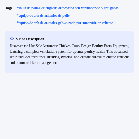
Tags:
#
Jaula de pollos de engorde automática con ventilador de 50 pulgadas
#
equipo de cría de animales de pollo
#
equipo de cría de animales galvanizado por inmersión en caliente
Video Description:
Discover the Hot Sale Automatic Chicken Coop Design Poultry Farm Equipment,
featuring a complete ventilation system for optimal poultry health. This advanced
setup includes feed lines, drinking systems, and climate control to ensure efficient
and automated farm management.